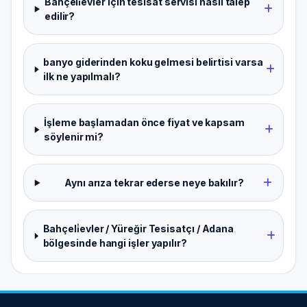
Bahçeli̇evler için tesisat servisi nasıl talep
edilir?
banyo giderinden koku gelmesi belirtisi varsa
ilk ne yapılmalı?
İşleme başlamadan önce fiyat ve kapsam
söylenir mi?
Aynı arıza tekrar ederse neye bakılır?
Bahçeli̇evler / Yüreğir Tesisatçı / Adana
bölgesinde hangi işler yapılır?