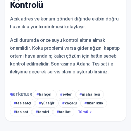
Kontrolü
Açık adres ve konum gönderildiğinde ekibin doğru
hazırlıkla yönlendirilmesi kolaylaşır.
Acil durumda önce suyu kontrol altına almak
önemlidir. Koku problemi varsa gider ağzını kapatıp
ortamı havalandırın; kalıcı çözüm için hattın sebebi
kontrol edilmelidir. Sonrasında Adana Tesisat ile
iletişime geçerek servis planı oluşturabilirsiniz.
ETIKETLER
#
bahçeli
#
evler
#
mahallesi
#
tesisatçı
#
yüreğir
#
kaçağı
#
tıkanıklık
#
tesisat
#
tamiri
#
tadilat
Tümü