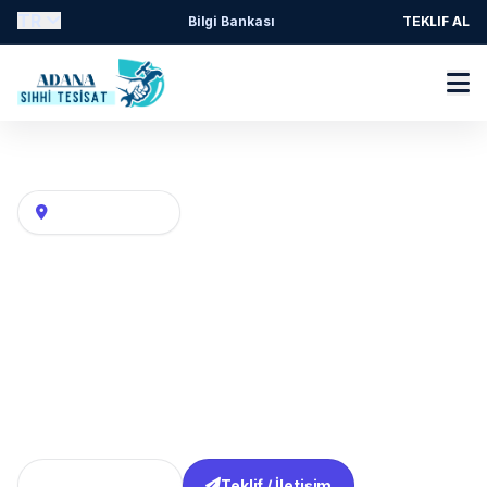
TR
Bilgi Bankası
TEKLIF AL
Adana Su tesisatı, kat kaloriferi ve hava hattı
Mahalle / Semt
BAHÇELİEVLER Mahallesi
Tesisatçı
Bahçeli̇evler / Yüreğir Tesisatçı / Adana adresli tesisat
taleplerinde arıza belirtisine göre keşif, parça değişimi
ve hat kontrolü.
Tüm Bölgeler
Teklif / İletişim