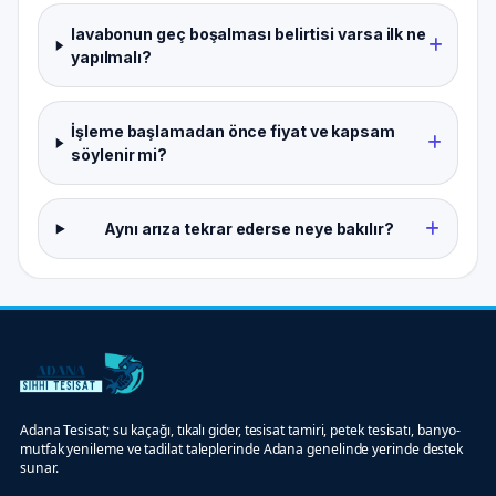
lavabonun geç boşalması belirtisi varsa ilk ne
yapılmalı?
İşleme başlamadan önce fiyat ve kapsam
söylenir mi?
Aynı arıza tekrar ederse neye bakılır?
Adana Tesisat; su kaçağı, tıkalı gider, tesisat tamiri, petek tesisatı, banyo-
mutfak yenileme ve tadilat taleplerinde Adana genelinde yerinde destek
sunar.