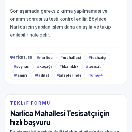
Son aşamada gereksiz kırma yapılmaması ve
onarım sonrası su testi kontrol edilir. Böylece
Narlica için yapılan işlem daha anlaşılır ve takip
edilebilir hale gelir.
ETIKETLER
#
narlica
#
mahallesi
#
tesisatçı
#
seyhan
#
kaçağı
#
tıkanıklık
#
tesisat
#
tamiri
#
tadilat
#
taleplerinde
Tümü
TEKLIF FORMU
Narlica Mahallesi Tesisatçı için
hızlı başvuru
Bu hizmet bölgesiyle ilgili talebinizi gönderin; ekip en