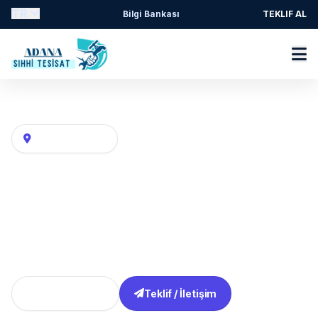
TR
Bilgi Bankası
TEKLIF AL
Adana Su tesisatı, kat kaloriferi ve hava hattı
Mahalle / Semt
Narlica Mahallesi Tesisatçı
Narlica / Seyhan Tesisatçı / Adana adresli tesisat
taleplerinde arıza belirtisine göre keşif, parça değişimi
ve hat kontrolü.
Tüm Bölgeler
Teklif / İletişim