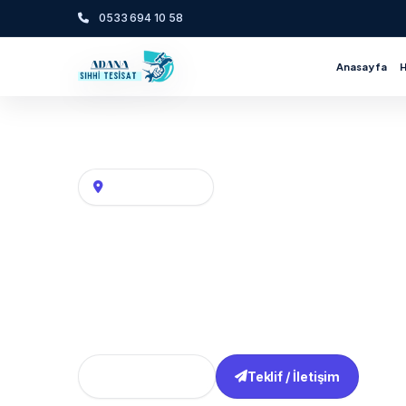
0533 694 10 58
Anasayfa
Adana Su tesisatı, kat kaloriferi ve hava hattı
Mahalle / Semt
KOCAVEZİR Mahalles
Kocavezi̇r / Seyhan Tesisatçı / Adana tesis
bağlantı kontrolü başta olmak üzere banyo,
Tüm Bölgeler
Teklif / İletişim