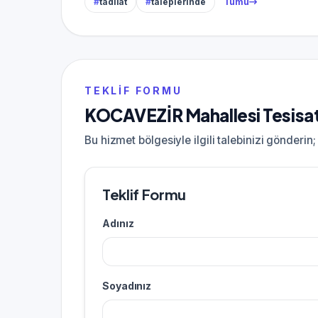
#
tadilat
#
taleplerinde
Tümü
TEKLIF FORMU
KOCAVEZİR Mahallesi Tesisatçı
Bu hizmet bölgesiyle ilgili talebinizi gönderin
Teklif Formu
Adınız
Soyadınız