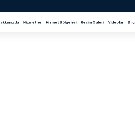
Hakkımızda
Hizmetler
Hizmet Bölgeleri
Resim Galeri
Videolar
Bilg
i Tesisatçı
atçı hizmetinde boru hattı revizesi ve kolon
 mutfak ve gider hattı çözümleri.