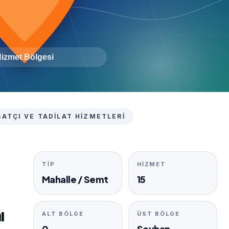
ATÇI VE TADILAT HIZMETLERI
TIP
HIZMET
Mahalle / Semt
15
ı
ALT BÖLGE
ÜST BÖLGE
0
Seyhan