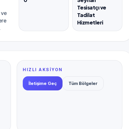
Tesisatçı ve
 ve
Tadilat
ere
Hizmetleri
.
HIZLI AKSIYON
İletişime Geç
Tüm Bölgeler