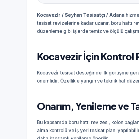
Kocavezi̇r / Seyhan Tesisatçı / Adana
hizmet
tesisat revizelerine kadar uzanır. boru hattı r
düzenleme gibi işlerde temiz ve ölçülü çalışma
Kocavezi̇r İçin Kontrol 
Kocavezi̇r tesisat desteğinde ilk görüşme ge
önemlidir. Özellikle yangın ve teknik hat düzenl
Onarım, Yenileme ve T
Bu kapsamda boru hattı revizesi, kolon bağlan
alma kontrolü ve iş yeri tesisat planı yapılabi
daha kapsamlı yenileme önerilir.