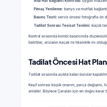
Ana Hat Bağlantı Kontrolü:
uygun malzeme s
Pimaş Yenileme:
banyo ve mutfak bağlantıla
Basınç Testi:
servis öncesi fotoğrafla ön d
Tadilat Sonrası Tesisat Teslimi:
küçük tam
Kontrol sırasında kombi basıncında düzensizlik
belirtiler, arızanın kaçak mı tıkanıklık mı old
Tadilat Öncesi Hat Pla
Tadilat sırasında açıkta kalan borular kapatıl
Keşif sonrası küçük onarım, parça değişimi, h
anlatılır. Böylece Çeralan için en doğru karar bir