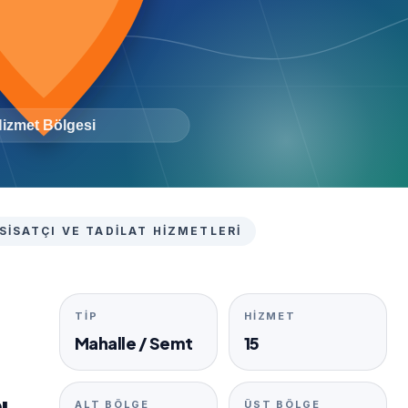
SISATÇI VE TADILAT HIZMETLERI
TIP
HIZMET
Mahalle / Semt
15
ı
ALT BÖLGE
ÜST BÖLGE