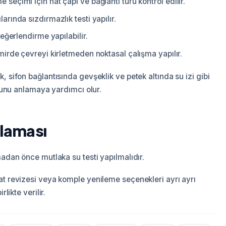
eçimi için hat çapı ve bağlantı türü kontrol edilir.
rında sızdırmazlık testi yapılır.
eğerlendirme yapılabilir.
irde çevreyi kirletmeden noktasal çalışma yapılır.
, sifon bağlantısında gevşeklik ve petek altında su izi gibi
uğunu anlamaya yardımcı olur.
nlaması
madan önce mutlaka su testi yapılmalıdır.
at revizesi veya komple yenileme seçenekleri ayrı ayrı
likte verilir.