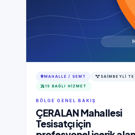
MAHALLE / SEMT
SAIMBEYLI TE
15 BAĞLI HIZMET
BÖLGE GENEL BAKIŞ
ÇERALAN Mahallesi
Tesisatçı için
profesyonel içerik alan