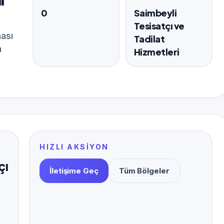
0
Saimbeyli
Tesisatçı ve
ası
Tadilat
n
Hizmetleri
HIZLI AKSIYON
çı
İletişime Geç
Tüm Bölgeler
ı