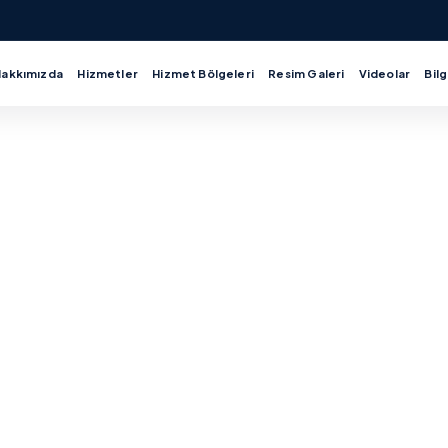
Hakkımızda
Hizmetler
Hizmet Bölgeleri
Resim Galeri
Videolar
Bilg
Tesisatçı
lgesinde ana vananın tam kapanmaması ve banyo
bi tesisat şikayetleri için kontrollü tespit ve