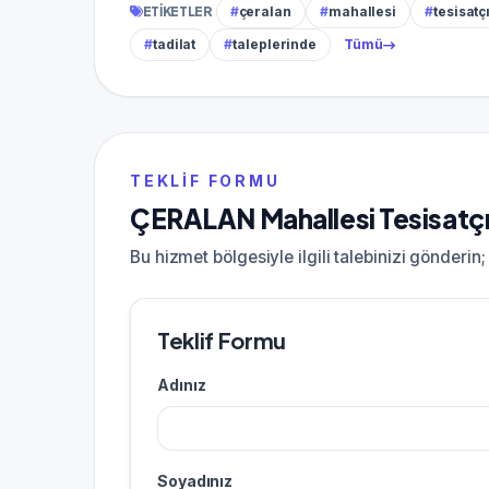
ETIKETLER
#
çeralan
#
mahallesi
#
tesisatç
#
tadilat
#
taleplerinde
Tümü
TEKLIF FORMU
ÇERALAN Mahallesi Tesisatçı i
Bu hizmet bölgesiyle ilgili talebinizi gönderin
Teklif Formu
Adınız
Soyadınız