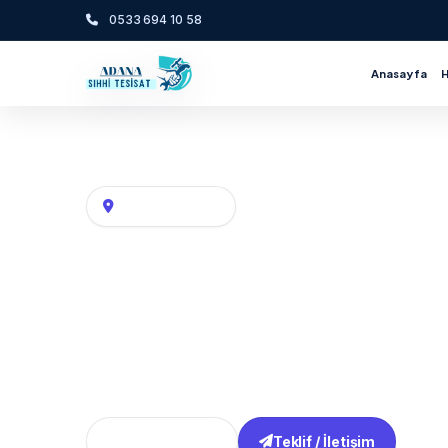
0533 694 10 58
Anasayfa
Adana Su tesisatı, kat kaloriferi ve hava hattı
Mahalle / Semt
ÇERALAN Mahallesi 
Çeralan / Saimbeyli Tesisatçı / Adana bö
tadilatı sırasında hat yerlerinin değişmesi gi
onarım hizmeti.
Tüm Bölgeler
Teklif / İletişim