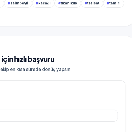
ı
#
saimbeyli
#
kaçağı
#
tıkanıklık
#
tesisat
#
tamiri
çin hızlı başvuru
; ekip en kısa sürede dönüş yapsın.