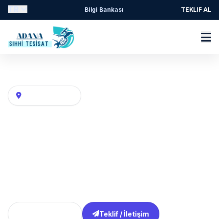
TR
Bilgi Bankası
TEKLIF AL
Adana Su tesisatı, kat kaloriferi ve hava hattı
Mahalle / Semt
Karslilar Mahallesi Tesisatçı
Karslilar / Çukurova Tesisatçı / Adana tesisatçı
hizmetinde boru hattı revizesi ve kolon bağlantı
kontrolü başta olmak üzere banyo, mutfak ve gider
hattı çözümleri.
Tüm Bölgeler
Teklif / İletişim