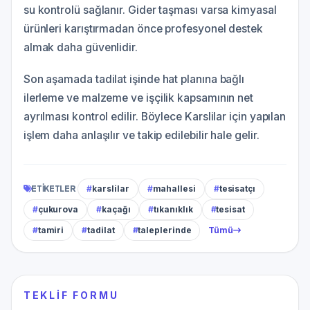
su kontrolü sağlanır. Gider taşması varsa kimyasal
ürünleri karıştırmadan önce profesyonel destek
almak daha güvenlidir.
Son aşamada tadilat işinde hat planına bağlı
ilerleme ve malzeme ve işçilik kapsamının net
ayrılması kontrol edilir. Böylece Karslilar için yapılan
işlem daha anlaşılır ve takip edilebilir hale gelir.
ETIKETLER
#
karslilar
#
mahallesi
#
tesisatçı
#
çukurova
#
kaçağı
#
tıkanıklık
#
tesisat
#
tamiri
#
tadilat
#
taleplerinde
Tümü
TEKLIF FORMU