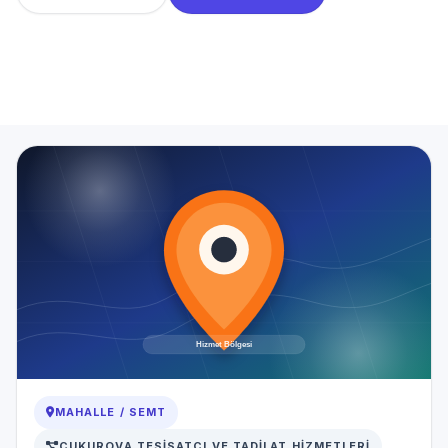
Anasayfa
Hizmet Bölgeleri
Karslilar Mahallesi Tesisatçı
MAHALLE / SEMT
ÇUKUROVA TESISATÇI VE TADILAT HIZMETLERI